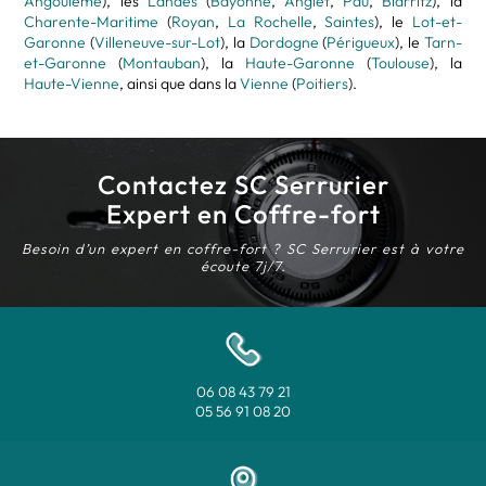
Angoulême
), les
Landes
(
Bayonne
,
Anglet
,
Pau
,
Biarritz
), la
Charente-Maritime
(
Royan
,
La Rochelle
,
Saintes
), le
Lot-et-
Garonne
(
Villeneuve-sur-Lot
), la
Dordogne
(
Périgueux
), le
Tarn-
et-Garonne
(
Montauban
), la
Haute-Garonne
(
Toulouse
), la
Haute-Vienne
, ainsi que dans la
Vienne
(
Poitiers
).
Contactez SC Serrurier
Expert en Coffre-fort
Besoin d’un expert en coffre-fort ? SC Serrurier est à votre
écoute 7j/7.
06 08 43 79 21
05 56 91 08 20