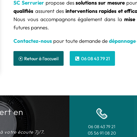
SC Serrurier
propose des
solutions sur mesure
pour
qualifiés
assurent des
interventions rapides et effic
Nous vous accompagnons également dans la
mise 
futures pannes.
Contactez-nous
pour toute demande de
dépannage 
Retour à l'accueil
06 08 43 79 21
ert en
06 08 43 79 21
à votre écoute 7j/7.
05 56 91 08 20